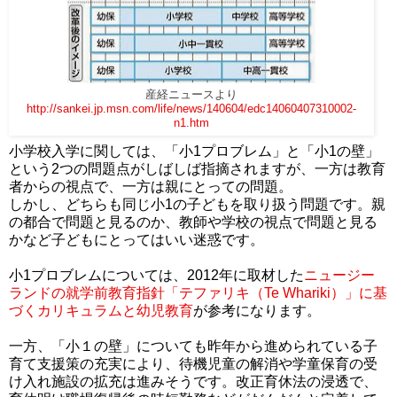
産経ニュースより
http://sankei.jp.msn.com/life/news/140604/edc14060407310002-
n1.htm
小学校入学に関しては、「小1プロブレム」と「小1の壁」
という2つの問題点がしばしば指摘されますが、一方は教育
者からの視点で、一方は親にとっての問題。
しかし、どちらも同じ小1の子どもを取り扱う問題です。親
の都合で問題と見るのか、教師や学校の視点で問題と見る
かなど子どもにとってはいい迷惑です。
小1プロブレムについては、2012年に取材した
ニュージー
ランドの就学前教育指針「テファリキ（Te Whariki）」に基
づくカリキュラムと幼児教育
が参考になります。
一方、「小１の壁」についても昨年から進められている子
育て支援策の充実により、待機児童の解消や学童保育の受
け入れ施設の拡充は進みそうです。改正育休法の浸透で、