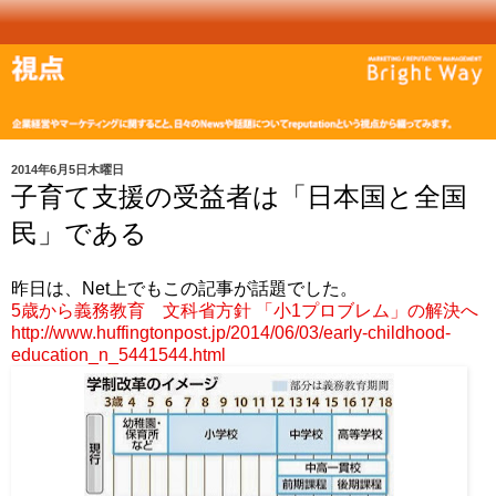
2014年6月5日木曜日
子育て支援の受益者は「日本国と全国
民」である
昨日は、Net上でもこの記事が話題でした。
5歳から義務教育 文科省方針 「小1プロブレム」の解決へ
http://www.huffingtonpost.jp/2014/06/03/early-childhood-
education_n_5441544.html