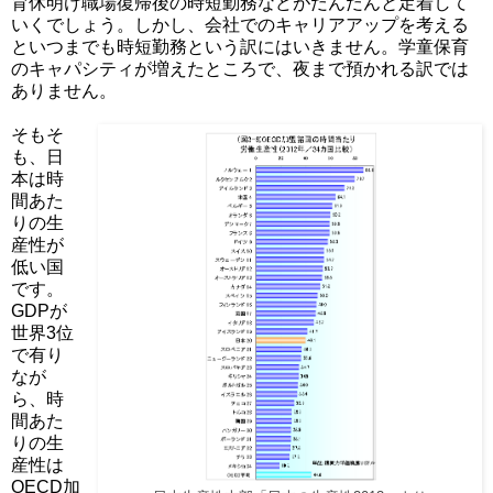
育休明け職場復帰後の時短勤務などがだんだんと定着して
いくでしょう。しかし、会社でのキャリアアップを考える
といつまでも時短勤務という訳にはいきません。学童保育
のキャパシティが増えたところで、夜まで預かれる訳では
ありません。
そもそ
も、日
本は時
間あた
りの生
産性が
低い国
です。
GDPが
世界3位
で有り
なが
ら、時
間あた
りの生
産性は
OECD加