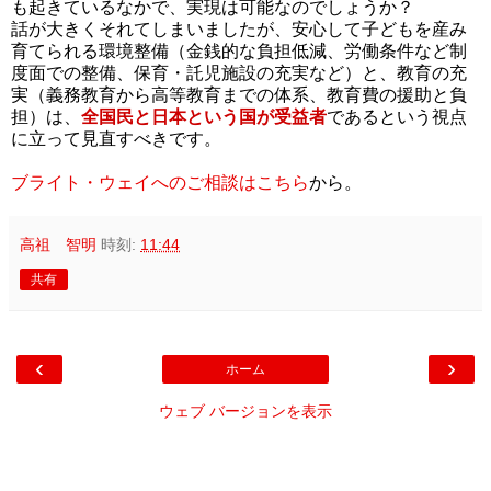
も起きているなかで、実現は可能なのでしょうか？
話が大きくそれてしまいましたが、安心して子どもを産み
育てられる環境整備（金銭的な負担低減、労働条件など制
度面での整備、保育・託児施設の充実など）と、教育の充
実（義務教育から高等教育までの体系、教育費の援助と負
担）は、
全国民と日本という国が受益者
であるという視点
に立って見直すべきです。
ブライト・ウェイへのご相談はこちら
から。
高祖 智明
時刻:
11:44
共有
‹
›
ホーム
ウェブ バージョンを表示