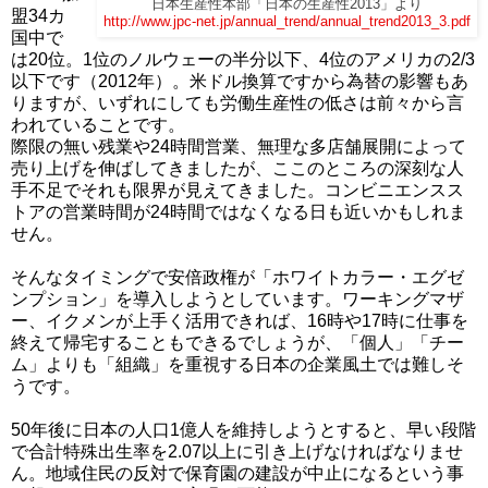
日本生産性本部「日本の生産性2013」より
盟34カ
http://www.jpc-net.jp/annual_trend/annual_trend2013_3.pdf
国中で
は20位。1位のノルウェーの半分以下、4位のアメリカの2/3
以下です（2012年）。米ドル換算ですから為替の影響もあ
りますが、いずれにしても労働生産性の低さは前々から言
われていることです。
際限の無い残業や24時間営業、無理な多店舗展開によって
売り上げを伸ばしてきましたが、ここのところの深刻な人
手不足でそれも限界が見えてきました。コンビニエンスス
トアの営業時間が24時間ではなくなる日も近いかもしれま
せん。
そんなタイミングで安倍政権が「ホワイトカラー・エグゼ
ンプション」を導入しようとしています。ワーキングマザ
ー、イクメンが上手く活用できれば、16時や17時に仕事を
終えて帰宅することもできるでしょうが、「個人」「チー
ム」よりも「組織」を重視する日本の企業風土では難しそ
うです。
50年後に日本の人口1億人を維持しようとすると、早い段階
で合計特殊出生率を2.07以上に引き上げなければなりませ
ん。地域住民の反対で保育園の建設が中止になるという事