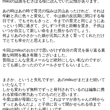
mikuの誌面をむさぼる様に読んでいた記憶があります。
あの時はあの時で育児の悩みは沢山あったけれど、それは
年齢と共に色々と変化して、今は娘の反抗期に閉口する毎
日です。でもそれもきっと、今までの育児と同じようにあ
っという間に過ぎて、少しずつ子供と距離を置き、子供は
いつか自立して新しい命をまた授かるのでしょう。
何よりあの小さかった娘が元気に大きく育ってくれただけ
でとても幸せだと思えました。
今回はmikuのおかげで思いがけず自分の育児を振り返る素
敵な時間を戴き有難うございました。
普段はこんな意見メールなど絶対にしない私なのですが、
とても嬉しかったのでメールさせてもらいました。
まさか、というと失礼ですが、あのmikuがまだまだ続いて
いたなんて！
しかも変わらず無料でずっと発刊されているのは編集に携
わる皆様の努力あってのものだと思います。
今度は娘が母親になって「これはママが赤ちゃんの時から
ずっとあるんだよ」と子供に言って聞かせられる頃まで
mikuが続いてくれたら嬉しいです。