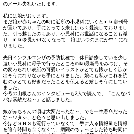
のメール失礼いたします。
私には娘がおります。
まだ娘が赤ちゃんの時に近所の小児科にいくとmiku創刊号
が置いてあり、手にとって以来しばらく愛読しておりまし
た。引っ越したのもあり、小児科にお世話になることも減
り、mikuを見かけなくなって、娘はいつのまにか中１にな
りました。
先日インフルエンザの予防接種で、休日診療している少し
遠い小児科に母子で行ったところmiku最新号をみつけ、そ
の変わらない表紙の可愛いイラストがとても懐かしく涙が
出そうになりながら手にとりました。娘にも私がこれを読
むのがとても好きだったことを伝えると嬉しそうにしてい
ました。
今号の山根さんのインタビューも2人で読んで、「こんなパ
パは素敵だね～」と話しました。
娘が赤ちゃんの頃は大変だったな～、でも一生懸命だった
な～ワタシ、と色々と思い出しました。
今ほどＳＮＳも流行っていなくて、手に入る情報量も情報
を追う時間も全くなくて、病院のちょっとした待ち時間に