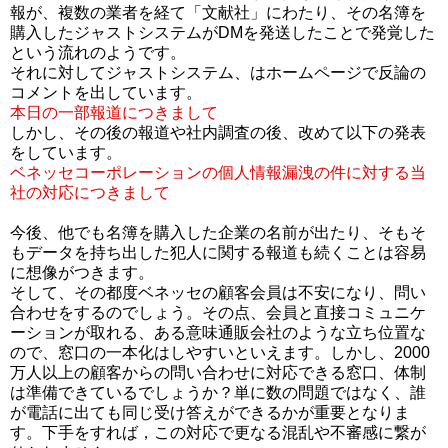
報が、複数の業者を経て「文献社」にわたり、その名簿を
購入したジャストシステムがDMを発送したことで発覚した
という流れのようです。
それに対してジャストシステム、はホームページで反論の
コメントを出しています。
本日の一部報道につきまして
しかし、その後の報道や社内調査の後、改めて以下の発表
をしています。
ベネッセコーポレーションの個人情報漏洩の件に対する当
社の対応につきまして
今後、他でも名簿を購入した企業の名前が出たり、そもそ
もデータを持ち出した犯人に関する報道も続くことは容易
に想像がつきます。
そして、その都度ベネッセの顧客会員は不安になり、問い
合わせをするのでしょう。その点、会員と直接コミュニケ
ーションが取れる、ある意味通販会社のような立ち位置な
ので、窓口の一本化はしやすいといえます。しかし、2000
万人以上の顧客からの問い合わせに対応できる窓口、体制
は準備できているでしょうか？単に数の問題ではなく、誰
が電話に出ても同じ受け答えができるかが重要となりま
す。下手をすれば，この対応で更なる混乱や不審感に繋が