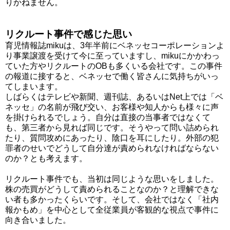
りかねません。
リクルート事件で感じた思い
育児情報誌mikuは、3年半前にベネッセコーポレーションよ
り事業譲渡を受けて今に至っていますし、mikuにかかわっ
ていた方やリクルートのOBも多くいる会社です。この事件
の報道に接すると、ベネッセで働く皆さんに気持ちがいっ
てしまいます。
しばらくはテレビや新聞、週刊誌、あるいはNet上では「ベ
ネッセ」の名前が飛び交い、お客様や知人からも様々に声
を掛けられるでしょう。自分は直接の当事者ではなくて
も、第三者から見れば同じです。そうやって問い詰められ
たり、質問攻めにあったり、陰口を耳にしたり。外部の犯
罪者のせいでどうして自分達が責められなければならない
のか？とも考えます。
リクルート事件でも、当初は同じような思いをしました。
株の売買がどうして責められることなのか？と理解できな
い者も多かったくらいです。そして、会社ではなく「社内
報かもめ」を中心として全従業員が客観的な視点で事件に
向き合いました。